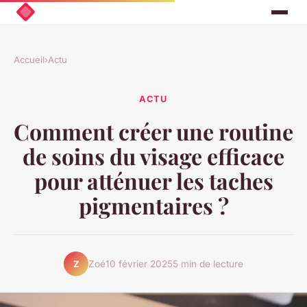
Accueil
›
Actu
ACTU
Comment créer une routine
de soins du visage efficace
pour atténuer les taches
pigmentaires ?
Zoé
10 février 2025
5 min de lecture
Z