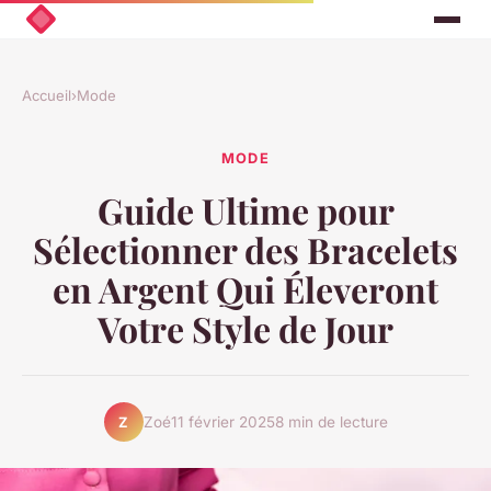
Accueil
›
Mode
MODE
Guide Ultime pour
Sélectionner des Bracelets
en Argent Qui Éleveront
Votre Style de Jour
Zoé
11 février 2025
8 min de lecture
Z